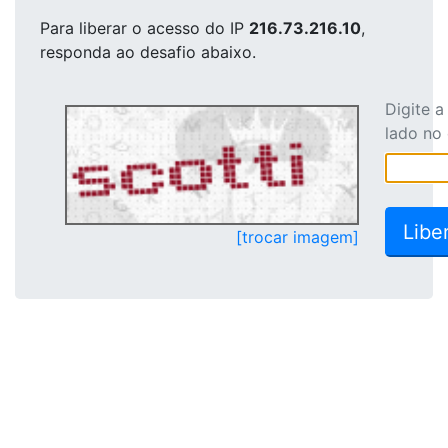
Para liberar o acesso
do IP
216.73.216.10
,
responda ao desafio abaixo.
Digite 
lado no
[trocar imagem]